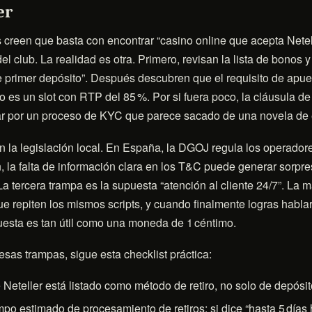
er
s creen que basta con encontrar “casino online que acepta Netel
el club. La realidad es otra. Primero, revisan la lista de bonos
 primer depósito”. Después descubren que el requisito de apue
o es un slot con RTP del 85 %. Por si fuera poco, la cláusula de
ar por un proceso de KYC que parece sacado de una novela de 
 la legislación local. En España, la DGOJ regula los operador
la falta de información clara en los T&C puede generar sorpr
a tercera trampa es la supuesta “atención al cliente 24/7”. La m
ue repiten los mismos scripts, y cuando finalmente logras habla
uesta es tan útil como una moneda de 1 céntimo.
esas trampas, sigue esta checklist práctica:
Neteller está listado como método de retiro, no solo de depósit
mpo estimado de procesamiento de retiros; si dice “hasta 5 días 