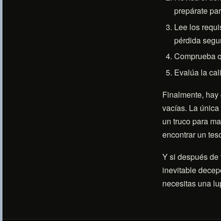
prepárate pa
Lee los requi
pérdida segu
Comprueba qu
Evalúa la cal
Finalmente, hay 
vacías. La única 
un truco para ma
encontrar un teso
Y si después de t
inevitable decepc
necesitas una lu