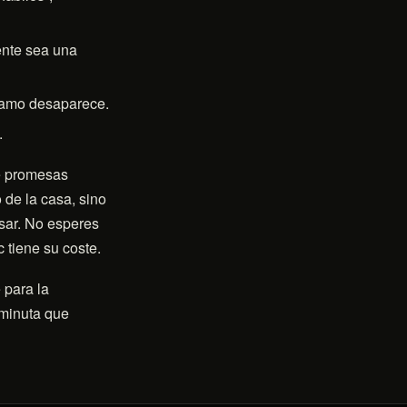
ente sea una
clamo desaparece.
.
e promesas
 de la casa, sino
sar. No esperes
 tiene su coste.
 para la
iminuta que