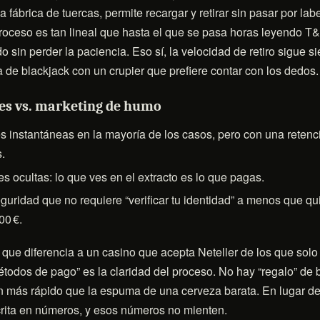
 fábrica de tuercas, permite recargar y retirar sin pasar por lab
 proceso es tan lineal que hasta el que se pasa horas leyendo T
o sin perder la paciencia. Eso sí, la velocidad de retiro sigue s
 de blackjack con un crupier que prefiere contar con los dedos.
les vs. marketing de humo
 instantáneas en la mayoría de los casos, pero con una retenc
s.
s ocultas: lo que ves en el extracto es lo que pagas.
eguridad que no requiere “verificar tu identidad” a menos que qu
00 €.
lo que diferencia a un casino que acepta Neteller de los que sol
étodos de pago” es la claridad del proceso. No hay “regalo” de 
más rápido que la espuma de una cerveza barata. En lugar de 
scrita en números, y esos números no mienten.