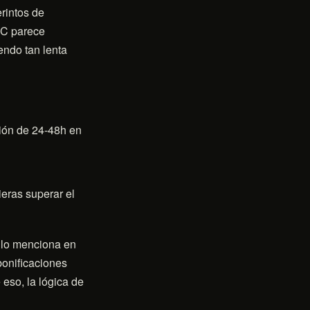
erintos de
&C parece
iendo tan lenta
ión de 24‑48h en
ieras superar el
o lo menciona en
bonificaciones
eso, la lógica de