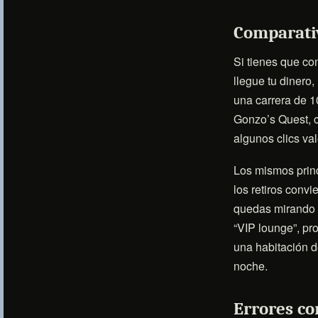
Comparativ
Si tienes que co
llegue tu dinero,
una carrera de 1
Gonzo’s Quest, c
algunos clics val
Los mismos princ
los retiros conv
quedas mirando e
“VIP lounge”, pr
una habitación de
noche.
Errores co