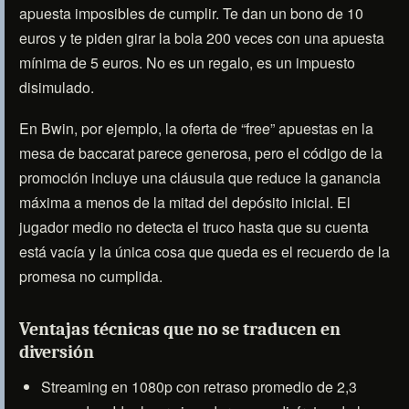
apuesta imposibles de cumplir. Te dan un bono de 10
euros y te piden girar la bola 200 veces con una apuesta
mínima de 5 euros. No es un regalo, es un impuesto
disimulado.
En Bwin, por ejemplo, la oferta de “free” apuestas en la
mesa de baccarat parece generosa, pero el código de la
promoción incluye una cláusula que reduce la ganancia
máxima a menos de la mitad del depósito inicial. El
jugador medio no detecta el truco hasta que su cuenta
está vacía y la única cosa que queda es el recuerdo de la
promesa no cumplida.
Ventajas técnicas que no se traducen en
diversión
Streaming en 1080p con retraso promedio de 2,3