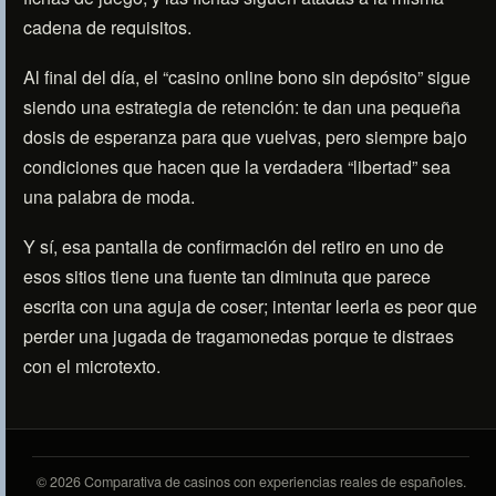
cadena de requisitos.
Al final del día, el “casino online bono sin depósito” sigue
siendo una estrategia de retención: te dan una pequeña
dosis de esperanza para que vuelvas, pero siempre bajo
condiciones que hacen que la verdadera “libertad” sea
una palabra de moda.
Y sí, esa pantalla de confirmación del retiro en uno de
esos sitios tiene una fuente tan diminuta que parece
escrita con una aguja de coser; intentar leerla es peor que
perder una jugada de tragamonedas porque te distraes
con el microtexto.
© 2026 Comparativa de casinos con experiencias reales de españoles.