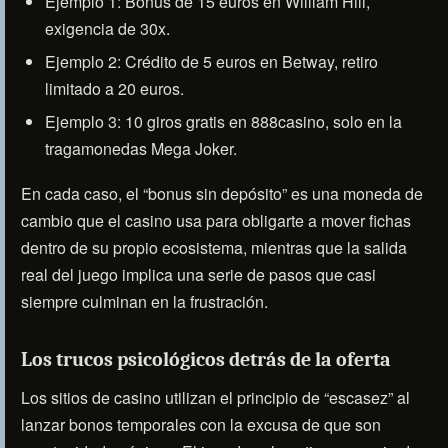
Ejemplo 1: Bonus de 15 euros en William Hill,
exigencia de 30x.
Ejemplo 2: Crédito de 5 euros en Betway, retiro
limitado a 20 euros.
Ejemplo 3: 10 giros gratis en 888casino, solo en la
tragamonedas Mega Joker.
En cada caso, el “bonus sin depósito” es una moneda de
cambio que el casino usa para obligarte a mover fichas
dentro de su propio ecosistema, mientras que la salida
real del juego implica una serie de pasos que casi
siempre culminan en la frustración.
Los trucos psicológicos detrás de la oferta
Los sitios de casino utilizan el principio de “escasez” al
lanzar bonos temporales con la excusa de que son