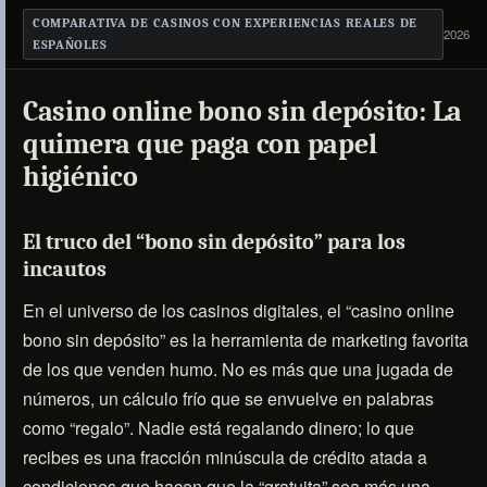
COMPARATIVA DE CASINOS CON EXPERIENCIAS REALES DE
2026
ESPAÑOLES
Casino online bono sin depósito: La
quimera que paga con papel
higiénico
El truco del “bono sin depósito” para los
incautos
En el universo de los casinos digitales, el “casino online
bono sin depósito” es la herramienta de marketing favorita
de los que venden humo. No es más que una jugada de
números, un cálculo frío que se envuelve en palabras
como “regalo”. Nadie está regalando dinero; lo que
recibes es una fracción minúscula de crédito atada a
condiciones que hacen que la “gratuita” sea más una