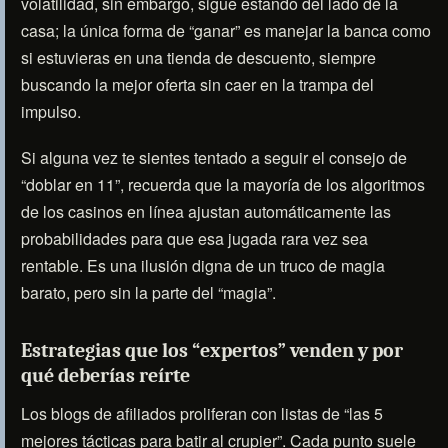
volatilidad, sin embargo, sigue estando del lado de la
casa; la única forma de “ganar” es manejar la banca como
si estuvieras en una tienda de descuento, siempre
buscando la mejor oferta sin caer en la trampa del
impulso.
Si alguna vez te sientes tentado a seguir el consejo de
“doblar en 11”, recuerda que la mayoría de los algoritmos
de los casinos en línea ajustan automáticamente las
probabilidades para que esa jugada rara vez sea
rentable. Es una ilusión digna de un truco de magia
barato, pero sin la parte del “magia”.
Estrategias que los “expertos” venden y por
qué deberías reírte
Los blogs de afiliados proliferan con listas de “las 5
mejores tácticas para batir al crupier”. Cada punto suele