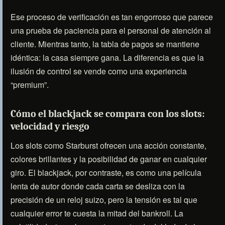
Ese proceso de verificación es tan engorroso que parece
una prueba de paciencia para el personal de atención al
cliente. Mientras tanto, la tabla de pagos se mantiene
idéntica: la casa siempre gana. La diferencia es que la
ilusión de control se vende como una experiencia
“premium”.
Cómo el blackjack se compara con los slots:
velocidad y riesgo
Los slots como Starburst ofrecen una acción constante,
colores brillantes y la posibilidad de ganar en cualquier
giro. El blackjack, por contraste, es como una película
lenta de autor donde cada carta se desliza con la
precisión de un reloj suizo, pero la tensión es tal que
cualquier error te cuesta la mitad del bankroll. La