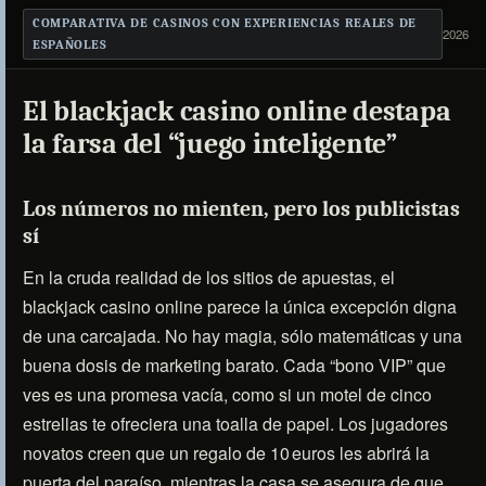
COMPARATIVA DE CASINOS CON EXPERIENCIAS REALES DE
2026
ESPAÑOLES
El blackjack casino online destapa
la farsa del “juego inteligente”
Los números no mienten, pero los publicistas
sí
En la cruda realidad de los sitios de apuestas, el
blackjack casino online parece la única excepción digna
de una carcajada. No hay magia, sólo matemáticas y una
buena dosis de marketing barato. Cada “bono VIP” que
ves es una promesa vacía, como si un motel de cinco
estrellas te ofreciera una toalla de papel. Los jugadores
novatos creen que un regalo de 10 euros les abrirá la
puerta del paraíso, mientras la casa se asegura de que