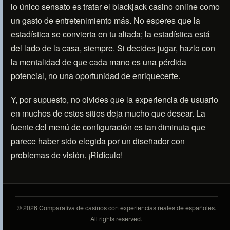
lo único sensato es tratar el blackjack casino online como
un gasto de entretenimiento más. No esperes que la
estadística se convierta en tu aliada; la estadística está
del lado de la casa, siempre. Si decides jugar, hazlo con
la mentalidad de que cada mano es una pérdida
potencial, no una oportunidad de enriquecerte.
Y, por supuesto, no olvides que la experiencia de usuario
en muchos de estos sitios deja mucho que desear. La
fuente del menú de configuración es tan diminuta que
parece haber sido elegida por un diseñador con
problemas de visión. ¡Ridículo!
© 2026 Comparativa de casinos con experiencias reales de españoles.
All rights reserved.